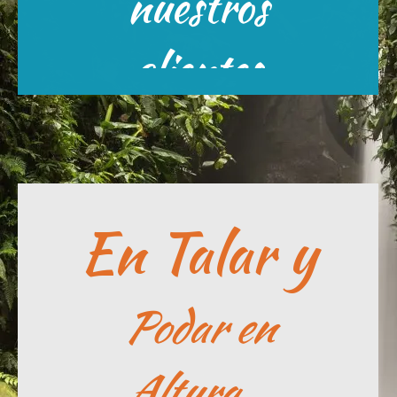
nuestros
Escríbenos
clientes
En Talar y
Podar en
Altura...