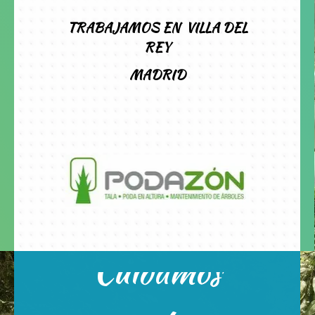
TRABAJAMOS
EN
VILLA DEL
REY
MADRID
Cuidamos
Estamos su disposición 24
hras.x7