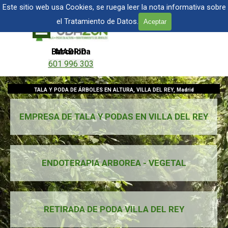
Vaya al Contenido
TALA Y PODA DE ÁRBOLES EN MADRID
Este sitio web usa Cookies, se ruega leer la nota informativa sobre
el Tratamiento de Datos.
Aceptar
Saltar menú
Barcelona
MADRID
601 996 303
601 904 866
TALA Y PODA DE ÁRBOLES EN ALTURA, VILLA DEL REY, Madrid
EMPRESA DE TALA Y PODAS EN VILLA DEL REY
ENDOTERAPIA ARBOREA - VEGETAL
RETIRADA DE PODA VILLA DEL REY