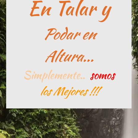
En Talar y
Podar en
Altura...
Simplemente..
somos
los Mejores !!!