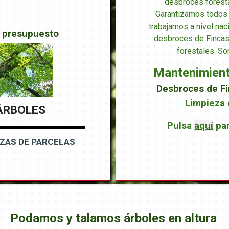
desbroces foresta
Garantizamos todos 
trabajamos a nivel naci
tu presupuesto
desbroces de Fincas
forestales. So
Mantenimiento
Desbroces de Fi
Limpieza 
ÁRBOLES
Pulsa
aquí
pa
EZAS DE PARCELAS
Podamos y talamos árboles en altura