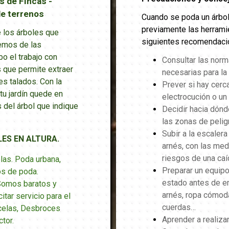
s de Fincas -
de terrenos
Cuando se poda un árbol
previamente las herrami
e los árboles que
siguientes recomendaci
nemos de las
o el trabajo con
Consultar las norm
s que permite extraer
necesarias para la
es talados.
Con la
Prever si hay cerc
u jardín quede en
electrocución o un
 del árbol que indique
Decidir hacia dónde
las zonas de peligr
Subir a la escalera
ES EN ALTURA.
arnés, con las med
riesgos de una caí
las. Poda urbana,
Preparar un equipo
os de poda.
estado antes de em
Somos baratos y
arnés, ropa cómoda
itar servicio para el
cuerdas…
celas, Desbroces
Aprender a realiza
tor.