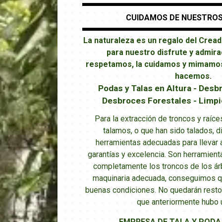
CUIDAMOS DE NUESTROS
La naturaleza es un regalo del Creado
para nuestro disfrute y admira
respetamos, la cuidamos y mimamos
hacemos.
Podas y Talas en Altura - Desb
Desbroces Forestales - Limpi
Para la extracción de troncos y raíc
talamos, o que han sido talados, 
herramientas adecuadas para llevar a
garantías y excelencia. Son herramient
completamente los troncos de los ár
maquinaria adecuada, conseguimos qu
buenas condiciones. No quedarán restos
que anteriormente hubo u
EMPRESA DE TALA Y PODA