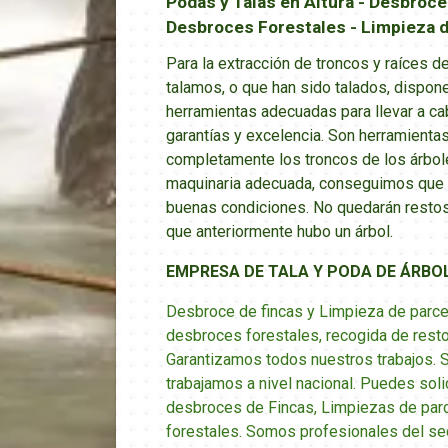
Podas y Talas en Altura - Desbroce
Desbroces Forestales - Limpieza 
Para la extracción de troncos y raíces d
talamos, o que han sido talados, dispo
herramientas adecuadas para llevar a cab
garantías y excelencia. Son herramienta
completamente los troncos de los árbol
maquinaria adecuada, conseguimos que t
buenas condiciones. No quedarán restos
que anteriormente hubo un árbol.
EMPRESA DE TALA Y PODA DE ÁRBOL
Desbroce de fincas y Limpieza de parce
desbroces forestales, recogida de rest
Garantizamos todos nuestros trabajos. 
trabajamos a nivel nacional. Puedes solic
desbroces de Fincas, Limpiezas de par
forestales. Somos profesionales del sec