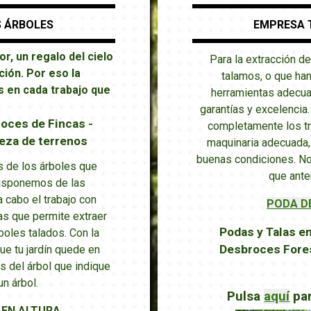
 ÁRBOLES
EMPRESA 
r, un regalo del cielo
Para la extracción d
ción. Por eso la
talamos, o que ha
 en cada trabajo que
herramientas adecuad
garantías y excelencia
roces de Fincas -
completamente los tr
eza de terrenos
maquinaria adecuada,
buenas condiciones. No
es de los árboles que
que ante
disponemos de las
 cabo el trabajo con
PODA D
as que permite extraer
Podas y Talas en
boles talados.
Con la
Desbroces Fores
e tu jardín quede en
 del árbol que indique
n árbol.
Pulsa
aquí
pa
 EN ALTURA.