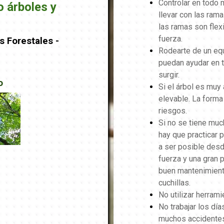
Controlar en todo
 árboles y
llevar con las ram
las ramas son flex
fuerza.
 Forestales -
Rodearte de un eq
puedan ayudar en 
surgir.
o
Si el árbol es muy 
elevable. La forma
riesgos.
Si no se tiene much
hay que practicar 
a ser posible desd
fuerza y una gran p
buen mantenimiento
cuchillas.
No utilizar herrami
No trabajar los día
muchos accidentes