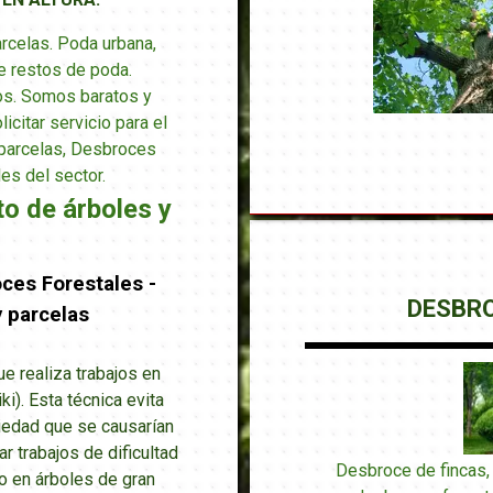
rcelas. Poda urbana,
e restos de poda.
os. Somos baratos y
icitar servicio para el
parcelas, Desbroces
es del sector.
o de árboles y
ces Forestales -
DESBR
 parcelas
 realiza trabajos en
ki). Esta técnica evita
piedad que se causarían
ar trabajos de dificultad
Desbroce de fincas,
o en árboles de gran