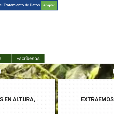
 el Tratamiento de Datos.
Aceptar
enú
a
Escríbenos
S EN ALTURA,
EXTRAEMOS 