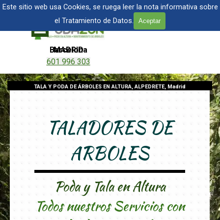
Vaya al Contenido
TALA Y PODA DE ÁRBOLES EN MADRID
Este sitio web usa Cookies, se ruega leer la nota informativa sobre
el Tratamiento de Datos.
Aceptar
Saltar menú
Barcelona
MADRID
601 996 303
601 904 866
TALA Y PODA DE ÁRBOLES EN ALTURA, ALPEDRETE, Madrid
TALADORES DE
ARBOLES
Poda y Tala en Altura
Todos nuestros Servicios con