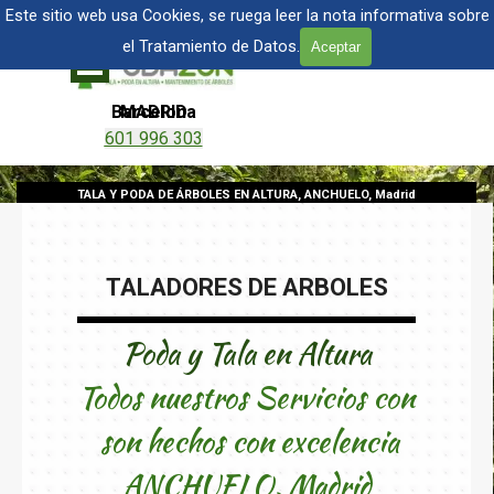
Vaya al Contenido
TALA Y PODA DE ÁRBOLES EN MADRID
Este sitio web usa Cookies, se ruega leer la nota informativa sobre
el Tratamiento de Datos.
Aceptar
Saltar menú
Barcelona
MADRID
601 996 303
601 904 866
TALA Y PODA DE ÁRBOLES EN ALTURA, ANCHUELO, Madrid
TALADORES DE ARBOLES
Poda y Tala en Altura
Todos nuestros Servicios con
son hechos con excelencia
ANCHUELO
, Madrid