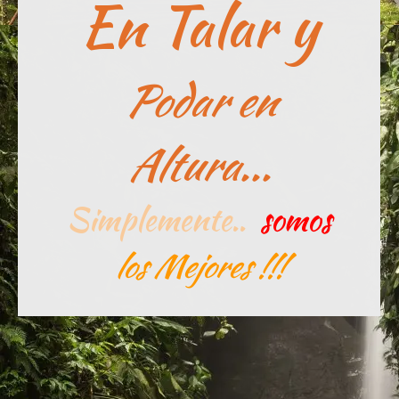
En Talar y
Podar en
Altura...
Simplemente..
somos
los Mejores !!!