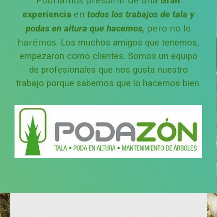
Gran
en
experiencia
todos los trabajos de tala y
pero no lo
podas en altura que hacemos,
harémos.
Los muchos amigos que tenemos,
empezaron como clientes.
Somos un equipo
de profesionales que nos gusta nuestro
trabajo porque sabemos que lo hacemos bien.