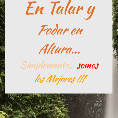
En Talar y
Podar en
Altura...
Simplemente..
somos
los Mejores !!!