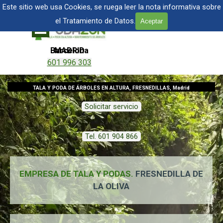
Vaya al Contenido
TALA Y PODA DE ÁRBOLES EN MADRID
Este sitio web usa Cookies, se ruega leer la nota informativa sobre
el Tratamiento de Datos.
Aceptar
Saltar menú
Barcelona
MADRID
601 996 303
601 904 866
TALA Y PODA DE ÁRBOLES EN ALTURA, FRESNEDILLAS, Madrid
Solicitar servicio
Tel. 601 904 866
EMPRESA DE TALA Y PODAS.
FRESNEDILLA DE
LA OLIVA