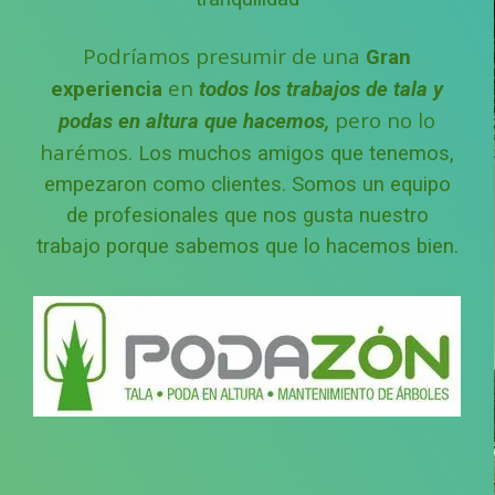
Podríamos presumir de una
Gran
en
experiencia
todos los trabajos de tala y
pero no lo
podas en altura que hacemos,
harémos.
Los muchos amigos que tenemos,
empezaron como clientes.
Somos un equipo
de profesionales que nos gusta nuestro
trabajo porque sabemos que lo hacemos bien.