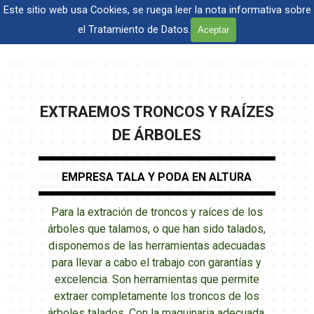
Vaya al Contenido
Este sitio web usa Cookies, se ruega leer la nota informativa sobre
TALA Y PODA DE ÁRBOLES EN ALTURA, PROVINCIA DE Madrid
el Tratamiento de Datos.
Aceptar
Tel. 601 904 866
EXTRAEMOS TRONCOS Y RAÍZES
DE ÁRBOLES
EMPRESA TALA Y PODA EN ALTURA
Para la extración de troncos y raíces de los
árboles que talamos, o que han sido talados,
disponemos de las herramientas adecuadas
para llevar a cabo el trabajo con garantías y
excelencia. Son herramientas que permite
extraer completamente los troncos de los
árboles talados.
Con la maquinaria adecuada,