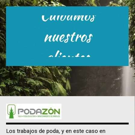
Cuidamos
Estamos su disposición 24
nuestros
hras.x7
Escríbenos
clientes
Los trabajos de poda, y en este caso en