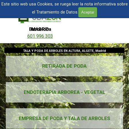
Vaya al Contenido
TALA Y PODA DE ÁRBOLES EN MADRID
Este sitio web usa Cookies, se ruega leer la nota informativa sobre
el Tratamiento de Datos.
Aceptar
Saltar menú
Barcelona
MADRID
601 996 303
601 904 866
TALA Y PODA DE ÁRBOLES EN ALTURA, ALGETE, Madrid
RETIRADA DE PODA
ENDOTERAPIA ARBOREA - VEGETAL
EMPRESA DE PODA Y TALA DE ARBOLES