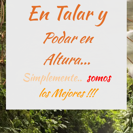
En Talar y
Podar en
Altura...
Simplemente..
somos
los Mejores !!!