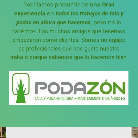
Podríamos presumir de una
Gran
en
experiencia
todos los trabajos de tala y
pero no lo
podas en altura que hacemos,
harémos.
Los muchos amigos que tenemos,
empezaron como clientes.
Somos un equipo
de profesionales que nos gusta nuestro
trabajo porque sabemos que lo hacemos bien.