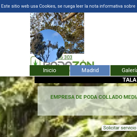
Vaya al Contenido
TALA Y PODA DE ÁRBOLES EN MADRID
Este sitio web usa Cookies, se ruega leer la nota informativa sobre
Barcelona
MADRID
601 996 303
601 904 866
Saltar m
Inicio
Madrid
Galerí
▼
TALA
EMPRESA DE PODA COLLADO MED
Solicitar servicio