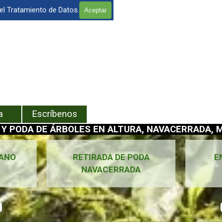
 el Tratamiento de Datos.
Aceptar
enú
a
Escríbenos
 Y PODA DE ÁRBOLES EN ALTURA, NAVACERRADA, M
IANO
RETIRADA DE PODA
E
NAVACERRADA