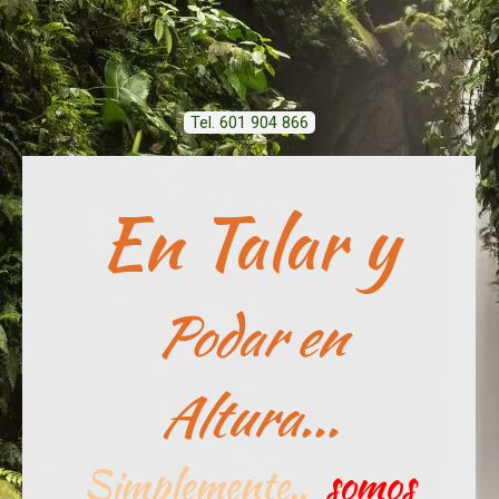
Tel. 601 904 866
En Talar y
Podar en
Altura...
Simplemente..
somos