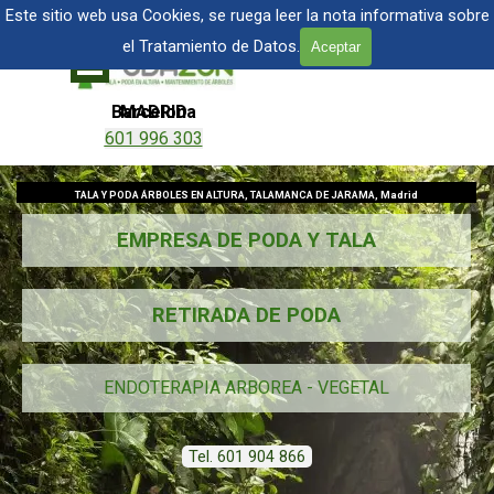
Vaya al Contenido
TALA Y PODA DE ÁRBOLES EN MADRID
Este sitio web usa Cookies, se ruega leer la nota informativa sobre
el Tratamiento de Datos.
Aceptar
Saltar menú
Barcelona
MADRID
601 996 303
601 904 866
TALA Y PODA ÁRBOLES EN ALTURA, TALAMANCA DE JARAMA, Madrid
EMPRESA DE PODA Y TALA
RETIRADA DE PODA
ENDOTERAPIA ARBOREA - VEGETAL
Tel. 601 904 866