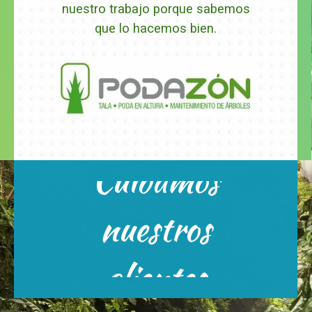
nuestro trabajo porque sabemos
que lo hacemos bien.
Cuidamos
Estamos su disposición 24
nuestros
hras.x7
Escríbenos
clientes