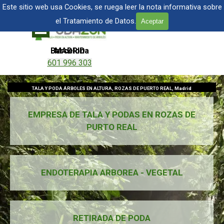
Vaya al Contenido
TALA Y PODA DE ÁRBOLES EN MADRID
Este sitio web usa Cookies, se ruega leer la nota informativa sobre
el Tratamiento de Datos.
Aceptar
Saltar menú
Barcelona
MADRID
601 996 303
601 904 866
TALA Y PODA ÁRBOLES EN ALTURA, ROZAS DE PUERTO REAL, Madrid
EMPRESA DE TALA Y PODAS EN ROZAS DE
PURTO REAL
ENDOTERAPIA ARBOREA - VEGETAL
RETIRADA DE PODA