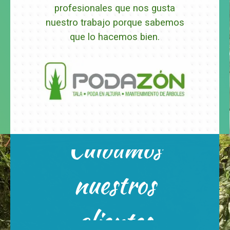
profesionales que nos gusta
nuestro trabajo porque sabemos
que lo hacemos bien.
Cuidamos
Estamos su disposición 24
nuestros
hras.x7
Escríbenos
clientes