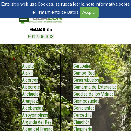
Vaya al Contenido
TALA Y PODA DE ÁRBOLES EN MADRID
Este sitio web usa Cookies, se ruega leer la nota informativa sobre
el Tratamiento de Datos.
Aceptar
Saltar menú
Barcelona
MADRID
601 996 303
601 904 866
A
C
Algete
Carabaña
Ajalvir
Campo Real
Alcorcón
Casarrubuelos
Alpedrete
Camarma de Esteruelas
Anchuelo
Cadalso de los Vidrios
Aranjuez
Ciempozuelos
Alcobendas
Cenicientos
Arroyomolinos
Cercedilla
Arganda del Rey
Chinchón
Aldea del Fresno
Chapinería