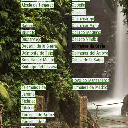
Alcalá de Henares
Cobeña
Coslada
B
Colmenarejo
Batres
Colmenar Viejo
Brunete
Collado Mediano
Bustarviejo
Collado Villalba
Becerril de la Sierra
Colmenar de Oreja
Belmonte de Tajo
Colmenar del Arroyo
Boadilla del Monte
Cubas de la Sagra
Buitrago del Lozoya
H
T
Hoyo de Manzanares
Talamanca de
Humanes de Madrid
Jarama
Tielmes
E
Titulcia
Torrejón de Ardoz
Torrejón de la