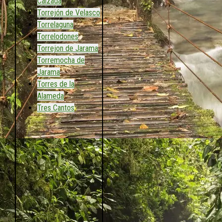
Calzada
Torrejón de Velasco
Torrelaguna
Torrelodones
Torrejon de Jarama
Torremocha de
Jarama
Torres de la
Alameda
Tres Cantos