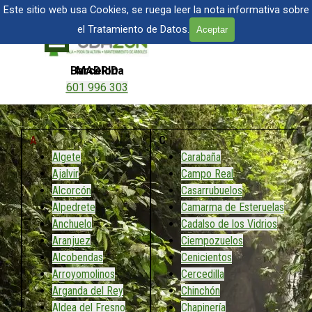
Vaya al Contenido
TALA Y PODA DE ÁRBOLES EN MADRID
Este sitio web usa Cookies, se ruega leer la nota informativa sobre
el Tratamiento de Datos.
Aceptar
Saltar menú
Barcelona
MADRID
601 996 303
601 904 866
A
C
Algete
Carabaña
Ajalvir
Campo Real
Alcorcón
Casarrubuelos
Alpedrete
Camarma de Esteruelas
Anchuelo
Cadalso de los Vidrios
Aranjuez
Ciempozuelos
Alcobendas
Cenicientos
Arroyomolinos
Cercedilla
Arganda del Rey
Chinchón
Aldea del Fresno
Chapinería