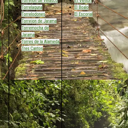
Torrejón de Velasco
El Vellón
Torrelaguna
El Boalo
Torrelodones
El Escorial
Torrejon de Jarama
Torremocha de
Jarama
Torres de la Alameda
Tres Cantos