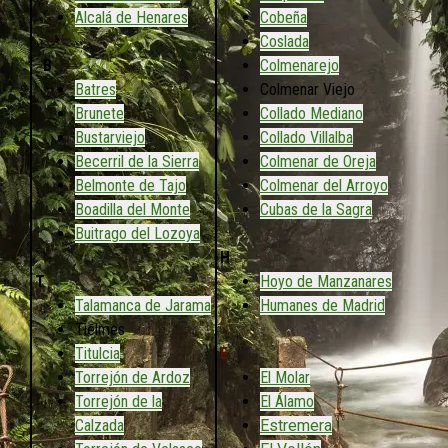
Alcalá de Henares
Cobeña
Coslada
B
Colmenarejo
Batres
Colmenar Viejo
Brunete
Collado Mediano
Bustarviejo
Collado Villalba
Becerril de la Sierra
Colmenar de Oreja
Belmonte de Tajo
Colmenar del Arroyo
Boadilla del Monte
Cubas de la Sagra
Buitrago del Lozoya
H
T
Hoyo de Manzanares
Talamanca de Jarama
Humanes de Madrid
Tielmes
Titulcia
E
Torrejón de Ardoz
El Molar
Torrejón de la
El Álamo
Calzada
Estremera