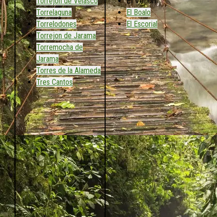
Torrejón de Velasco
El Vellón
Torrelaguna
El Boalo
Torrelodones
El Escorial
Torrejon de Jarama
Torremocha de
Jarama
Torres de la Alameda
Tres Cantos