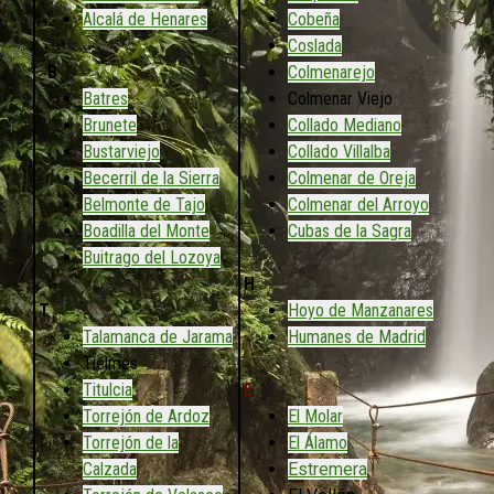
Alcalá de Henares
Cobeña
Coslada
B
Colmenarejo
Batres
Colmenar Viejo
Brunete
Collado Mediano
Bustarviejo
Collado Villalba
Becerril de la Sierra
Colmenar de Oreja
Belmonte de Tajo
Colmenar del Arroyo
Boadilla del Monte
Cubas de la Sagra
Buitrago del Lozoya
H
T
Hoyo de Manzanares
Talamanca de Jarama
Humanes de Madrid
Tielmes
Titulcia
E
Torrejón de Ardoz
El Molar
Torrejón de la
El Álamo
Calzada
Estremera