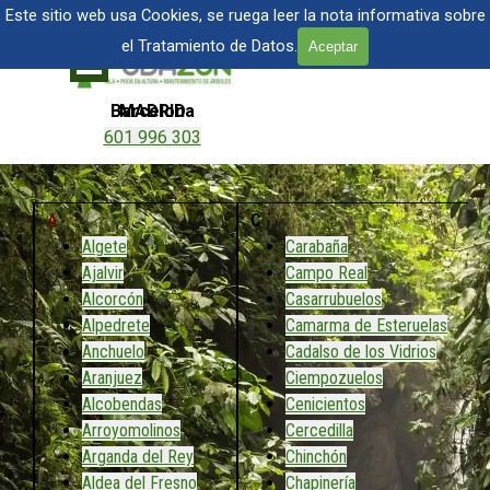
Vaya al Contenido
TALA Y PODA DE ÁRBOLES EN MADRID
Este sitio web usa Cookies, se ruega leer la nota informativa sobre
el Tratamiento de Datos.
Aceptar
Saltar menú
Barcelona
MADRID
601 996 303
601 904 866
A
C
Algete
Carabaña
Ajalvir
Campo Real
Alcorcón
Casarrubuelos
Alpedrete
Camarma de Esteruelas
Anchuelo
Cadalso de los Vidrios
Aranjuez
Ciempozuelos
Alcobendas
Cenicientos
Arroyomolinos
Cercedilla
Arganda del Rey
Chinchón
Aldea del Fresno
Chapinería