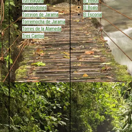
Torrelaguna
El Vellón
Torrelodones
El Boalo
Torrejon de Jarama
El Escorial
Torremocha de Jarama
Torres de la Alameda
Tres Cantos