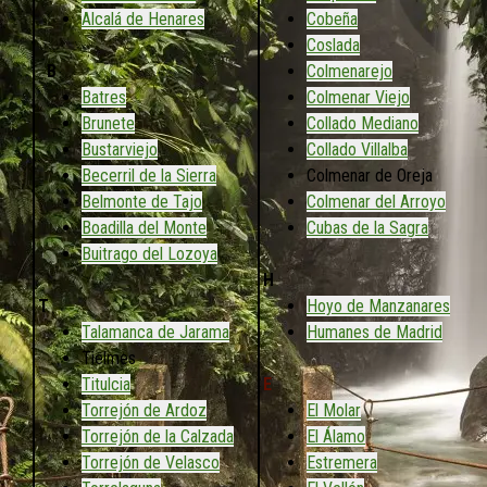
Alcalá de Henares
Cobeña
Coslada
B
Colmenarejo
Batres
Colmenar Viejo
Brunete
Collado Mediano
Bustarviejo
Collado Villalba
Becerril de la Sierra
Colmenar de Oreja
Belmonte de Tajo
Colmenar del Arroyo
Boadilla del Monte
Cubas de la Sagra
Buitrago del Lozoya
H
T
Hoyo de Manzanares
Talamanca de Jarama
Humanes de Madrid
Tielmes
Titulcia
E
Torrejón de Ardoz
El Molar
Torrejón de la Calzada
El Álamo
Torrejón de Velasco
Estremera