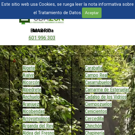
Vaya al Contenido
TALA Y PODA DE ÁRBOLES EN MADRID
Este sitio web usa Cookies, se ruega leer la nota informativa sobre
el Tratamiento de Datos.
Aceptar
Saltar menú
Barcelona
MADRID
601 996 303
601 904 866
A
C
Algete
Carabaña
Ajalvir
Campo Real
Alcorcón
Casarrubuelos
Alpedrete
Camarma de Esteruelas
Anchuelo
Cadalso de los Vidrios
Aranjuez
Ciempozuelos
Alcobendas
Cenicientos
Arroyomolinos
Cercedilla
Arganda del Rey
Chinchón
Aldea del Fresno
Chapinería