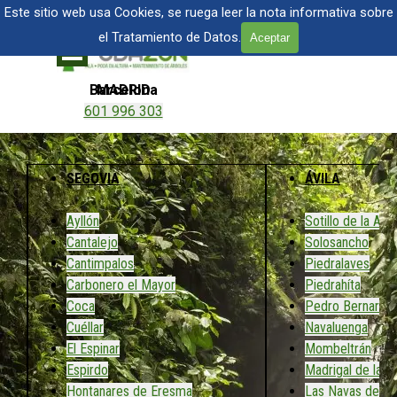
Vaya al Contenido
TALA Y PODA DE ÁRBOLES EN MADRID
Este sitio web usa Cookies, se ruega leer la nota informativa sobre
el Tratamiento de Datos.
Aceptar
Saltar menú
Barcelona
MADRID
601 996 303
601 904 866
SEGOVIA
ÁVILA
Ayllón
Sotillo de la Adr
Cantalejo
Solosancho
Cantimpalos
Piedralaves
Carbonero el Mayor
Piedrahíta
Coca
Pedro Bernardo
Cuéllar
Navaluenga
El Espinar
Mombeltrán
Espirdo
Madrigal de las 
Hontanares de Eresma
Las Navas del M