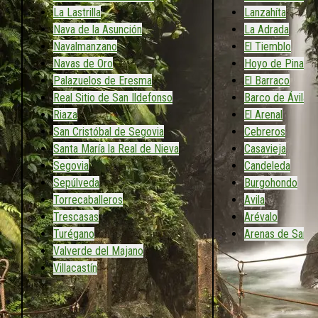
La Lastrilla
Lanzahíta
Nava de la Asunción
La Adrada
Navalmanzano
El Tiemblo
Navas de Oro
Hoyo de Pinares
Palazuelos de Eresma
El Barraco
Real Sitio de San Ildefonso
Barco de Ávila
Riaza
El Arenal
San Cristóbal de Segovia
Cebreros
Santa María la Real de Nieva
Casavieja
Segovia
Candeleda
Sepúlveda
Burgohondo
Torrecaballeros
Avila
Trescasas
Arévalo
Turégano
Arenas de San 
Valverde del Majano
Villacastín