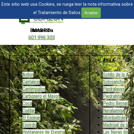
Vaya al Contenido
TALA Y PODA DE ÁRBOLES EN MADRID
Este sitio web usa Cookies, se ruega leer la nota informativa sobre
el Tratamiento de Datos.
Aceptar
Saltar menú
Barcelona
MADRID
601 996 303
601 904 866
SEGOVIA
ÁVILA
Ayllón
Sotillo de la Adr
Cantalejo
Solosancho
Cantimpalos
Piedralaves
Carbonero el Mayor
Piedrahíta
Coca
Pedro Bernardo
Cuéllar
Navaluenga
El Espinar
Mombeltrán
Espirdo
Madrigal de las 
Hontanares de Eresma
Las Navas del M