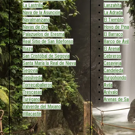
La Lastrilla
Lanzahíta
Nava de la Asunción
La Adrada
Navalmanzano
El Tiemblo
Navas de Oro
Hoyo de Pinares
Palazuelos de Eresma
El Barraco
Real Sitio de San Ildefonso
Barco de Ávila
Riaza
El Arenal
San Cristóbal de Segovia
Cebreros
Santa María la Real de Nieva
Casavieja
Segovia
Candeleda
Sepúlveda
Burgohondo
Torrecaballeros
Avila
Trescasas
Arévalo
Turégano
Arenas de San 
Valverde del Majano
Villacastín