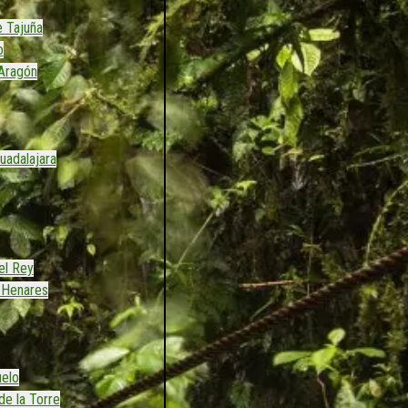
 Tajuña
o
Aragón
uadalajara
el Rey
 Henares
uelo
de la Torre