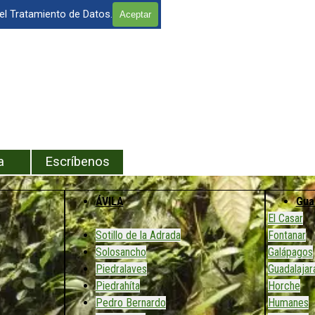
 el Tratamiento de Datos.
Aceptar
enú
a
Escríbenos
ÁVILA
Gua
El Casar
Sotillo de la Adrada
Fontanar
Solosancho
Galápagos
Piedralaves
Guadalajar
Piedrahíta
Horche
Pedro Bernardo
Humanes