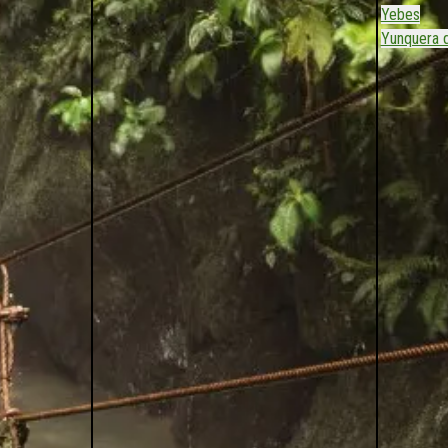
Yebes
Yunquera 