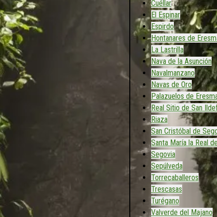
Cuéllar
El Espinar
Espirdo
Hontanares de Eresm
La Lastrilla
Nava de la Asunción
Navalmanzano
Navas de Oro
Palazuelos de Eresm
Real Sitio de San Ild
Riaza
San Cristóbal de Sego
Santa María la Real d
Segovia
Sepúlveda
Torrecaballeros
Trescasas
Turégano
Valverde del Majano