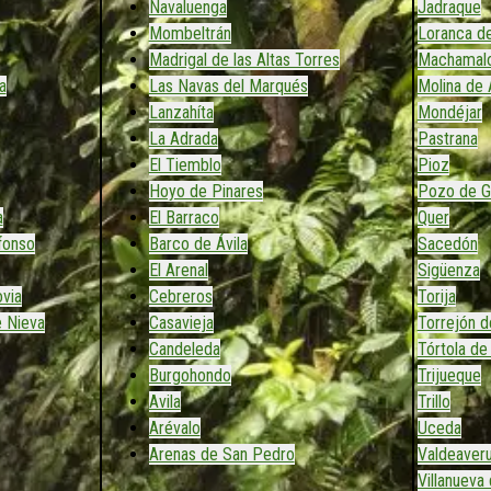
Navaluenga
Jadraque
Mombeltrán
Loranca de
Madrigal de las Altas Torres
Machamal
a
Las Navas del Marqués
Molina de 
Lanzahíta
Mondéjar
La Adrada
Pastrana
El Tiemblo
Pioz
Hoyo de Pinares
Pozo de G
a
El Barraco
Quer
efonso
Barco de Ávila
Sacedón
El Arenal
Sigüenza
via
Cebreros
Torija
e Nieva
Casavieja
Torrejón d
Candeleda
Tórtola de
Burgohondo
Trijueque
Avila
Trillo
Arévalo
Uceda
Arenas de San Pedro
Valdeaver
Villanueva 