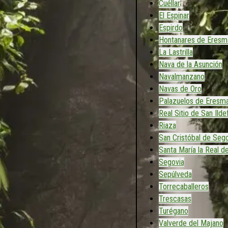
Cuéllar
El Espinar
Espirdo
Hontanares de Eresm
La Lastrilla
Nava de la Asunción
Navalmanzano
Navas de Oro
Palazuelos de Eresm
Real Sitio de San Ild
Riaza
San Cristóbal de Sego
Santa María la Real d
Segovia
Sepúlveda
Torrecaballeros
Trescasas
Turégano
Valverde del Majano