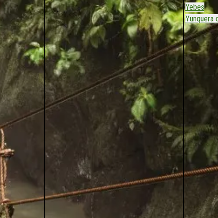
Yebes
Yunquera 