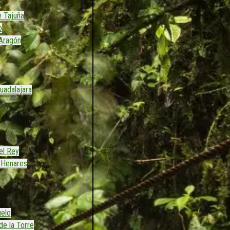
 Tajuña
o
Aragón
uadalajara
el Rey
 Henares
uelo
de la Torre