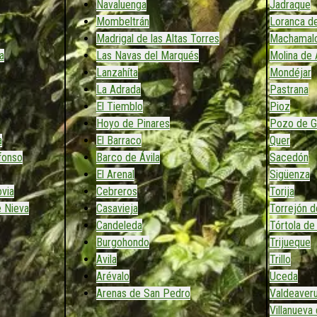
Navaluenga
Jadraque
Mombeltrán
Loranca de
Madrigal de las Altas Torres
Machamal
a
Las Navas del Marqués
Molina de 
Lanzahíta
Mondéjar
La Adrada
Pastrana
El Tiemblo
Pioz
Hoyo de Pinares
Pozo de G
a
El Barraco
Quer
efonso
Barco de Ávila
Sacedón
El Arenal
Sigüenza
via
Cebreros
Torija
e Nieva
Casavieja
Torrejón d
Candeleda
Tórtola de
Burgohondo
Trijueque
Avila
Trillo
Arévalo
Uceda
Arenas de San Pedro
Valdeaver
Villanueva 