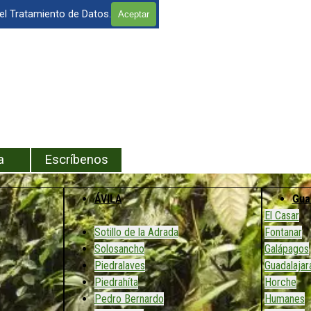
 el Tratamiento de Datos.
Aceptar
enú
a
Escríbenos
ÁVILA
Gua
El Casar
Sotillo de la Adrada
Fontanar
Solosancho
Galápagos
Piedralaves
Guadalajar
Piedrahíta
Horche
Pedro Bernardo
Humanes