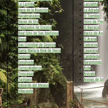
La Lastrilla
Lanzahíta
Nava de la Asunción
La Adrada
Navalmanzano
El Tiemblo
Navas de Oro
Hoyo de Pinare
Palazuelos de Eresma
El Barraco
Real Sitio de San Ildefonso
Barco de Ávila
Riaza
El Arenal
San Cristóbal de Segovia
Cebreros
Santa María la Real de Nieva
Casavieja
Segovia
Candeleda
Sepúlveda
Burgohondo
Torrecaballeros
Avila
Trescasas
Arévalo
Turégano
Arenas de San 
Valverde del Majano
Villacastín