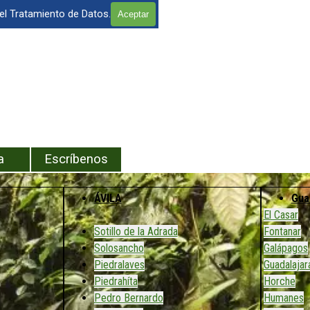
 el Tratamiento de Datos.
Aceptar
enú
a
Escríbenos
ÁVILA
Gua
El Casar
Sotillo de la Adrada
Fontanar
Solosancho
Galápagos
Piedralaves
Guadalajar
Piedrahíta
Horche
Pedro Bernardo
Humanes