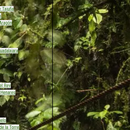
 Tajuña
o
Aragón
uadalajara
el Rey
 Henares
uelo
de la Torre