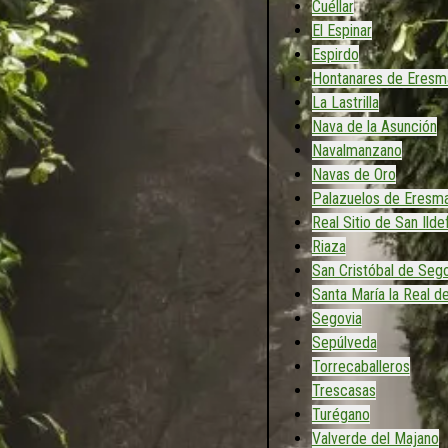
Cuéllar
El Espinar
Espirdo
Hontanares de Eresm
La Lastrilla
Nava de la Asunción
Navalmanzano
Navas de Oro
Palazuelos de Eresm
Real Sitio de San Ild
Riaza
San Cristóbal de Sego
Santa María la Real d
Segovia
Sepúlveda
Torrecaballeros
Trescasas
Turégano
Valverde del Majano