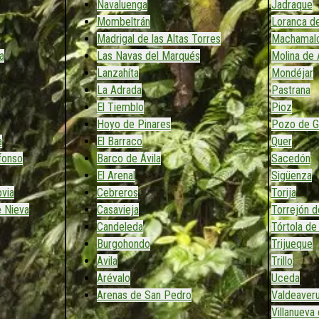
Navaluenga
Jadraque
Mombeltrán
Loranca de
Madrigal de las Altas Torres
Machamal
a
Las Navas del Marqués
Molina de 
Lanzahíta
Mondéjar
La Adrada
Pastrana
El Tiemblo
Pioz
Hoyo de Pinares
Pozo de G
a
El Barraco
Quer
efonso
Barco de Ávila
Sacedón
El Arenal
Sigüenza
via
Cebreros
Torija
e Nieva
Casavieja
Torrejón d
Candeleda
Tórtola de
Burgohondo
Trijueque
Avila
Trillo
Arévalo
Uceda
Arenas de San Pedro
Valdeaver
Villanueva 