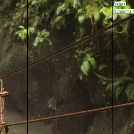
Yebes
Yunquera 