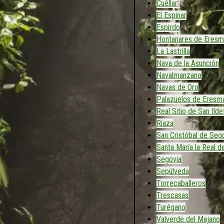
Cuéllar
El Espinar
Espirdo
Hontanares de Eresm
La Lastrilla
Nava de la Asunción
Navalmanzano
Navas de Oro
Palazuelos de Eresm
Real Sitio de San Ild
Riaza
San Cristóbal de Seg
Santa María la Real d
Segovia
Sepúlveda
Torrecaballeros
Trescasas
Turégano
Valverde del Majano