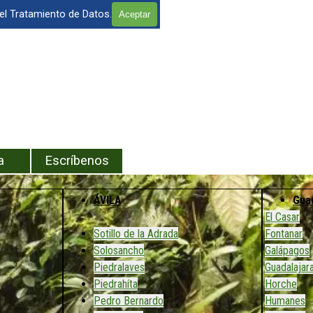
 el Tratamiento de Datos.
Aceptar
enú
a
Escríbenos
ÁVILA
Gua
El Casar
Sotillo de la Adrada
Fontanar
Solosancho
Galápagos
Piedralaves
Guadalajar
Piedrahíta
Horche
Pedro Bernardo
Humanes