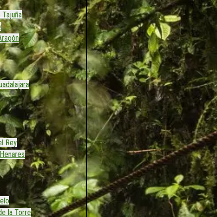
 Tajuña
o
Aragón
adalajara
el Rey
 Henares
elo
de la Torre