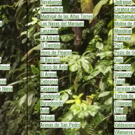
Navaluenga
Jadraque
Mombeltrán
Loranca de
Madrigal de las Altas Torres
Machamal
a
Las Navas del Marqués
Molina de 
Lanzahíta
Mondéjar
La Adrada
Pastrana
El Tiemblo
Pioz
Hoyo de Pinares
Pozo de Gu
a
El Barraco
Quer
efonso
Barco de Ávila
Sacedón
El Arenal
Sigüenza
ovia
Cebreros
Torija
e Nieva
Casavieja
Torrejón d
Candeleda
Tórtola de
Burgohondo
Trijueque
Avila
Trillo
Arévalo
Uceda
Arenas de San Pedro
Valdeaveru
Villanueva 