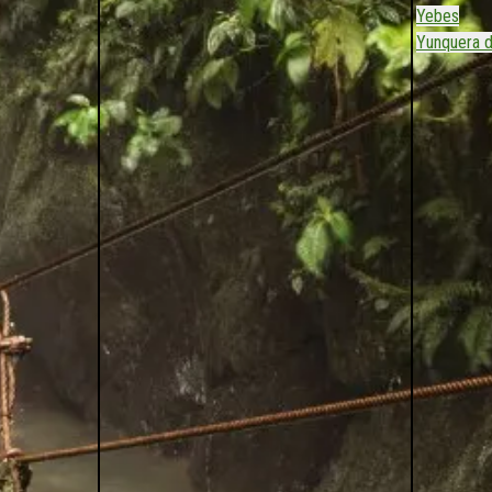
Yebes
Yunquera 