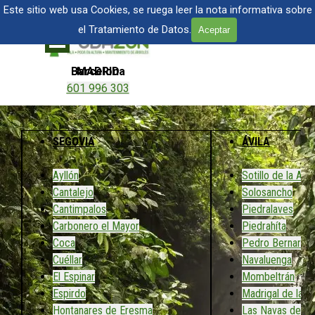
Vaya al Contenido
TALA Y PODA DE ÁRBOLES EN MADRID
Este sitio web usa Cookies, se ruega leer la nota informativa sobre
el Tratamiento de Datos.
Aceptar
Saltar menú
Barcelona
MADRID
601 996 303
601 904 866
SEGOVIA
ÁVILA
Ayllón
Sotillo de la Adr
Cantalejo
Solosancho
Cantimpalos
Piedralaves
Carbonero el Mayor
Piedrahíta
Coca
Pedro Bernardo
Cuéllar
Navaluenga
El Espinar
Mombeltrán
Espirdo
Madrigal de las 
Hontanares de Eresma
Las Navas del M