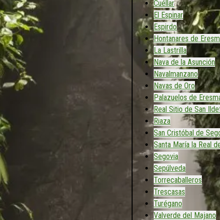
Cuéllar
El Espinar
Espirdo
Hontanares de Eresm
La Lastrilla
Nava de la Asunción
Navalmanzano
Navas de Oro
Palazuelos de Eresm
Real Sitio de San Ild
Riaza
San Cristóbal de Seg
Santa María la Real d
Segovia
Sepúlveda
Torrecaballeros
Trescasas
Turégano
Valverde del Majano