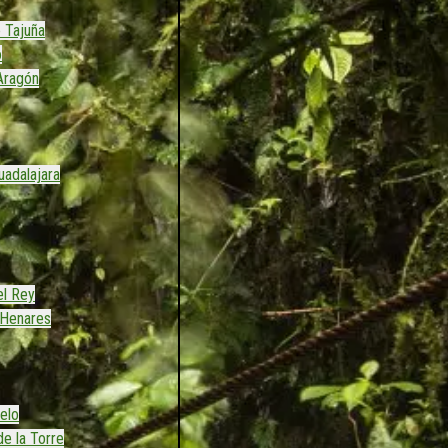
 Tajuña
o
Aragón
adalajara
el Rey
 Henares
elo
de la Torre