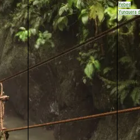
Yebes
Yunquera 