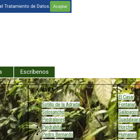
 el Tratamiento de Datos.
Aceptar
enú
a
Escríbenos
ÁVILA
Gua
El Casar
Sotillo de la Adrada
Fontanar
Solosancho
Galápagos
Piedralaves
Guadalajar
Piedrahíta
Horche
Pedro Bernardo
Humanes