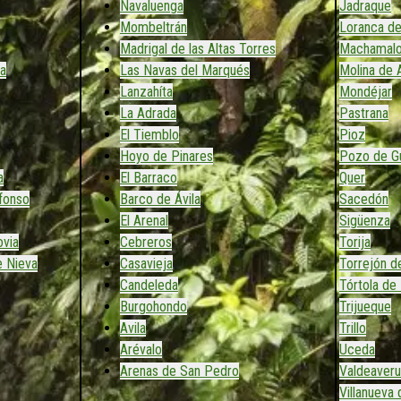
Navaluenga
Jadraque
Mombeltrán
Loranca de
Madrigal de las Altas Torres
Machamal
a
Las Navas del Marqués
Molina de 
Lanzahíta
Mondéjar
La Adrada
Pastrana
El Tiemblo
Pioz
Hoyo de Pinares
Pozo de Gu
a
El Barraco
Quer
efonso
Barco de Ávila
Sacedón
El Arenal
Sigüenza
ovia
Cebreros
Torija
e Nieva
Casavieja
Torrejón d
Candeleda
Tórtola de
Burgohondo
Trijueque
Avila
Trillo
Arévalo
Uceda
Arenas de San Pedro
Valdeaveru
Villanueva 