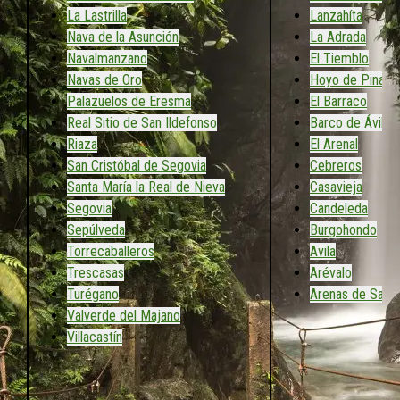
La Lastrilla
Lanzahíta
Nava de la Asunción
La Adrada
Navalmanzano
El Tiemblo
Navas de Oro
Hoyo de Pinare
Palazuelos de Eresma
El Barraco
Real Sitio de San Ildefonso
Barco de Ávila
Riaza
El Arenal
San Cristóbal de Segovia
Cebreros
Santa María la Real de Nieva
Casavieja
Segovia
Candeleda
Sepúlveda
Burgohondo
Torrecaballeros
Avila
Trescasas
Arévalo
Turégano
Arenas de San 
Valverde del Majano
Villacastín