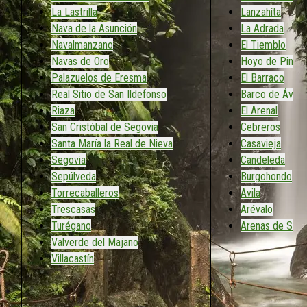
La Lastrilla
Lanzahíta
Nava de la Asunción
La Adrada
Navalmanzano
El Tiemblo
Navas de Oro
Hoyo de Pinar
Palazuelos de Eresma
El Barraco
Real Sitio de San Ildefonso
Barco de Ávila
Riaza
El Arenal
San Cristóbal de Segovia
Cebreros
Santa María la Real de Nieva
Casavieja
Segovia
Candeleda
Sepúlveda
Burgohondo
Torrecaballeros
Avila
Trescasas
Arévalo
Turégano
Arenas de San
Valverde del Majano
Villacastín