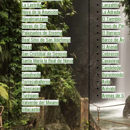
La Lastrilla
Lanzahíta
Nava de la Asunción
La Adrada
Navalmanzano
El Tiemblo
Navas de Oro
Hoyo de Pinar
Palazuelos de Eresma
El Barraco
Real Sitio de San Ildefonso
Barco de Ávila
Riaza
El Arenal
San Cristóbal de Segovia
Cebreros
Santa María la Real de Nieva
Casavieja
Segovia
Candeleda
Sepúlveda
Burgohondo
Torrecaballeros
Avila
Trescasas
Arévalo
Turégano
Arenas de San
Valverde del Majano
Villacastín